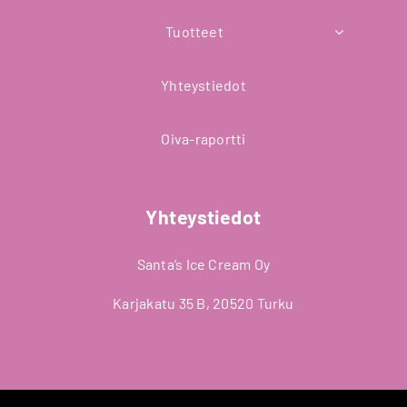
Tuotteet
Yhteystiedot
Oiva-raportti
Yhteystiedot
Santa’s Ice Cream Oy
Karjakatu 35 B, 20520 Turku