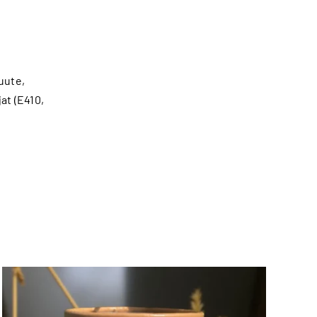
uute,
jat (E410,