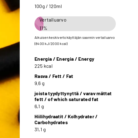
100g / 120ml
Vertailuarvo
11%
Aikuisen keskivertokäyttäjän saannin vertailuarvo
(8400 kJ/2000 kcal)
Energia / Energia / Energy
225 kcal
Rasva / Fett / Fat
9.6 g
joista tyydyttynyttä / varav mättat
fett / of which saturated fat
6,1 g
Hiilihydraatit / Kolhydrater /
Carbohydrates
31,1 g