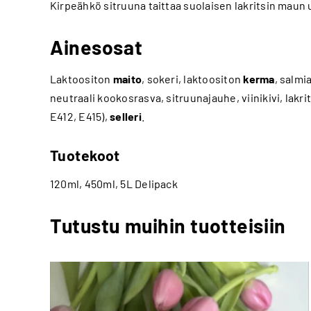
Kirpeähkö sitruuna taittaa suolaisen lakritsin maun 
Ainesosat
Laktoositon
maito
, sokeri, laktoositon
kerma
, salmi
neutraali kookosrasva, sitruunajauhe, viinikivi, lakri
E412, E415),
selleri
.
Tuotekoot
120ml, 450ml, 5L Delipack
Tutustu muihin tuotteisiin