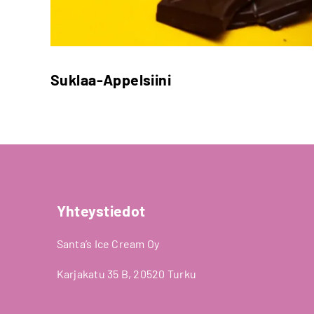
Suklaa-Appelsiini
Yhteystiedot
Santa’s Ice Cream Oy
Karjakatu 35 B, 20520 Turku