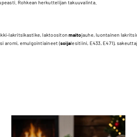
upeasti. Rohkean herkuttelijan takuuvalinta.
akki-lakritsikastike, laktoositon
maito
jauhe, luontainen lakritsi
tsi aromi, emulgointiaineet (
soija
lesitiini, E433, E471), sakeutta