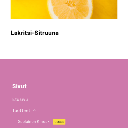
Lakritsi-Sitruuna
Sivut
Etusivu
Tuotteet
Suolainen Kinuski
Uutuus